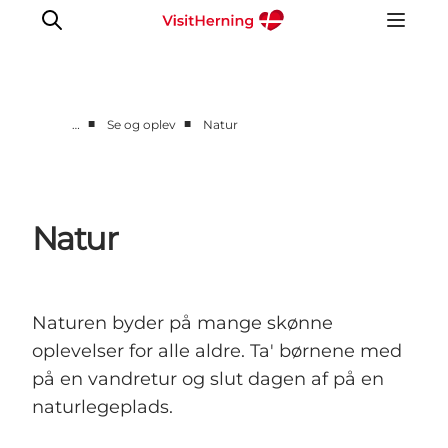
■
■
…
Se og oplev
Natur
Det sker
Spis, drik og shop
Kunstlandet
Natur
Se og oplev
Find vej
Sov godt
Naturen byder på mange skønne
Book overnatning
oplevelser for alle aldre. Ta' børnene med
på en vandretur og slut dagen af på en
naturlegeplads.