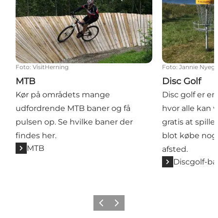
Foto
:
VisitHerning
Foto
:
Jannie Nyeg
MTB
Disc Golf
Kør på områdets mange
Disc golf er e
udfordrende MTB baner og få
hvor alle kan 
pulsen op. Se hvilke baner der
gratis at spill
findes her.
blot købe nogl
MTB
afsted.
Discgolf-b
Forrige billede
Næste billede