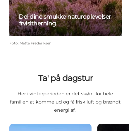
Del dine smukke naturoplevelser
#visitherning
Foto
:
Mette Frederiksen
Ta' på dagstur
Her i vinterperioden er det skønt for hele
familien at komme ud og få frisk luft og brændt
energi af.
Tid til aktiv ferie
Tid til vandpyt