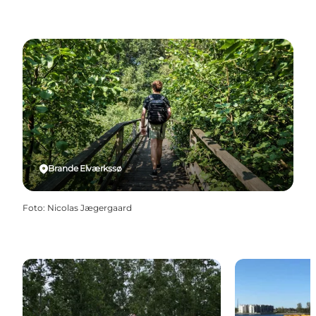
Brande Elværkssø
Foto
:
Nicolas Jægergaard
MTB
Disc Golf