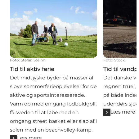
Foto
:
Stefan Steinn
Foto
:
Stock
Tid til aktiv ferie
Tid til vandp
Det midtjyske byder på masser af
Det danske vej
sjove sommerferieoplevelser for de
regnen truer, 
aktive og sportsinteresserede.
på både inden
Varm op med en gang fodboldgolf,
udendørs sjov 
Læs mere
få sveden til at løbe med en
omgang street basket eller slap af i
solen med en beachvolley-kamp.
Læs mere