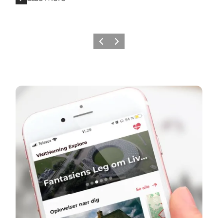
Forrige billede
Næste billede
VisitHerning Explore