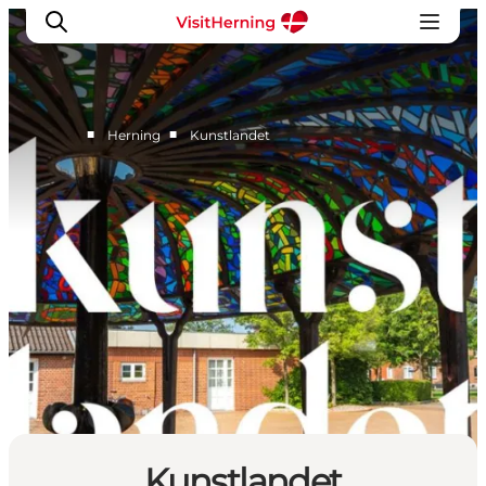
■
■
Herning
Kunstlandet
Det sker
Spis, drik og shop
Kunstlandet
Se og oplev
Find vej
Sov godt
Book overnatning
Kunstlandet