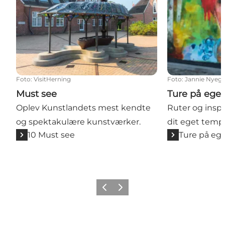
Foto
:
VisitHerning
Foto
:
Jannie Nyeg
Must see
Ture på ege
Oplev Kunstlandets mest kendte
Ruter og inspir
og spektakulære kunstværker.
dit eget temp
10 Must see
Ture på eg
Forrige billede
Næste billede