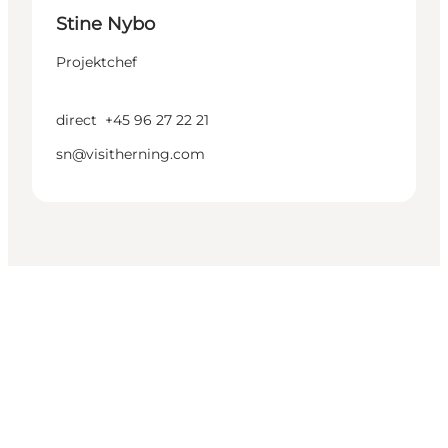
Stine Nybo
Projektchef
direct
+45 96 27 22 21
sn@visitherning.com
Share your wonders