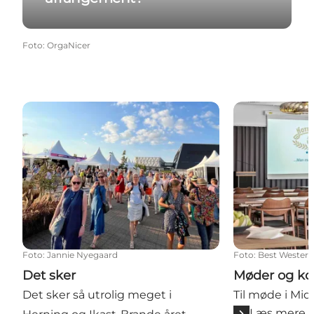
Foto
:
OrgaNicer
Det sker
Møder og kon
Foto
:
Jannie Nyegaard
Foto
:
Best Western
Det sker
Møder og ko
Det sker så utrolig meget i
Til møde i Mid
Læs mere