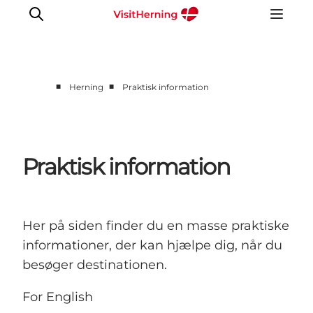
■
■
Herning
Praktisk information
Det sker
Spis, drik og shop
Kunstlandet
Praktisk information
Se og oplev
Find vej
Sov godt
Her på siden finder du en masse praktiske
Book overnatning
informationer, der kan hjælpe dig, når du
besøger destinationen.
For English