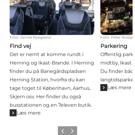
Foto
:
Jannie Nyegaard
Foto
:
Peter Rosbje
Find vej
Parkering
Det er nemt at komme rundt i
Offentlig park
Herning og Ikast-Brande. I Herning
midtby, Ikast 
finder du på Banegårdspladsen
Du finder både
Herning Station, hvorfra du kan
langtidsparker
Læs mere
tage toget til København, Aarhus,
Skjern osv. Her finder du også
busstationen og en 7eleven butik.
Læs mere
Forrige billede
Næste billede