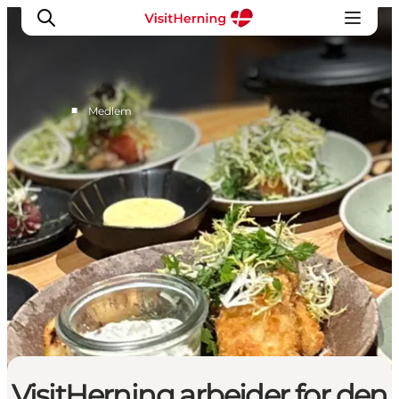
■
Medlem
Medlem
Eventinfo
Turisme og marked
Udviklingsprojekter
Værktøjskasse
Om VisitHerning
VisitHerning arbejder for den