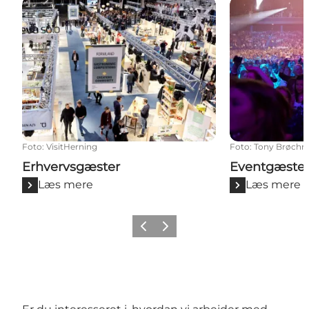
Erhvervsgæster
Eventgæster
Foto
:
VisitHerning
Foto
:
Tony Brøchn
Erhvervsgæster
Eventgæste
Læs mere
Læs mere
Forrige billede
Næste billede