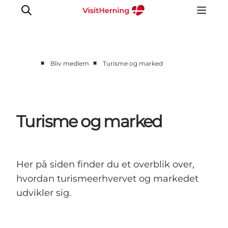
■
■
Bliv medlem
Turisme og marked
Medlem
Eventinfo
Turisme og marked
Turisme og marked
Udviklingsprojekter
Værktøjskasse
Om VisitHerning
Her på siden finder du et overblik over,
hvordan turismeerhvervet og markedet
udvikler sig.