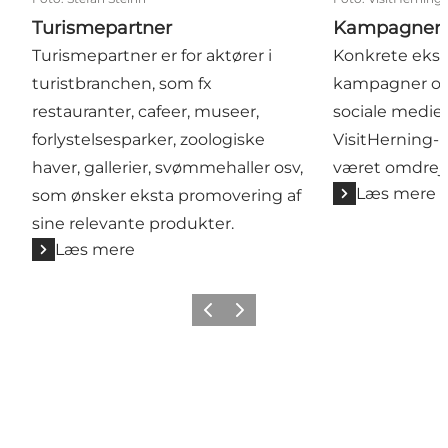
Turismepartner
Kampagner
Turismepartner er for aktører i
Konkrete ekse
turistbranchen, som fx
kampagner og
restauranter, cafeer, museer,
sociale medier
forlystelsesparker, zoologiske
VisitHerning
haver, gallerier, svømmehaller osv,
været omdrej
Læs mere
som ønsker eksta promovering af
sine relevante produkter.
Læs mere
Forrige billede
Næste billede