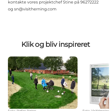
kontakte vores projektchef Stine på
96272222
og
sn@visitherning.com
Klik og bliv inspireret
Turismepartner
Kampagner
Foto
:
Stefan Steinn
Foto
:
VisitHerning