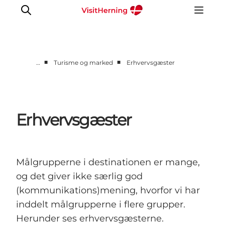
■
■
…
Turisme og marked
Erhvervsgæster
Medlem
Eventinfo
Turisme og marked
Erhvervsgæster
Udviklingsprojekter
Værktøjskasse
Om VisitHerning
Målgrupperne i destinationen er mange,
og det giver ikke særlig god
(kommunikations)mening, hvorfor vi har
inddelt målgrupperne i flere grupper.
Herunder ses erhvervsgæsterne.