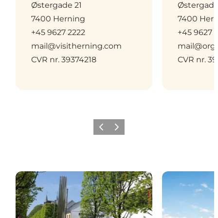
Østergade 21
Østergade
7400 Herning
7400 Her
+45 9627 2222
+45 9627 
mail@visitherning.com
mail@orga
CVR nr. 39374218
CVR nr. 3
Forrige billede
Næste billede
Mød medarbejderne
Ledige stilling