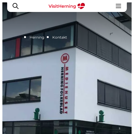
■
■
Herning
Kontakt
Det sker
Spis, drik og shop
Kunstlandet
Se og oplev
Find vej
Sov godt
Book overnatning