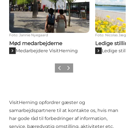
Foto
:
Jannie Nyegaard
Foto
:
Nicolas Jæg
Mød medarbejderne
Ledige stilli
Medarbejdere VisitHerning
Ledige stil
Forrige billede
Næste billede
VisitHerning opfordrer gæster og
samarbejdspartnere til at kontakte os, hvis man
har gode råd til forbedringer af information,
service, bæredygtig omstilling, aktiviteter etc.