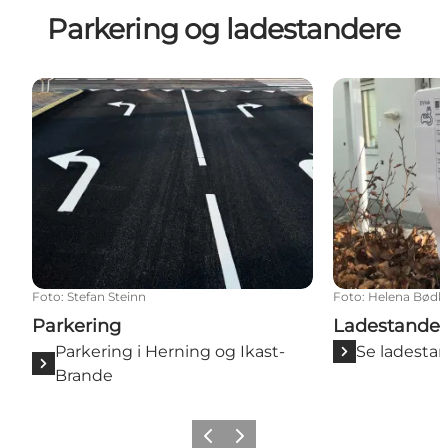
Parkering og ladestandere
Parkering
Ladestandere
Foto
:
Stefan Steinn
Foto
:
Helena Bødk
Parkering
Ladestander
Parkering i Herning og Ikast-
Se ladesta
Brande
Forrige billede
Næste billede