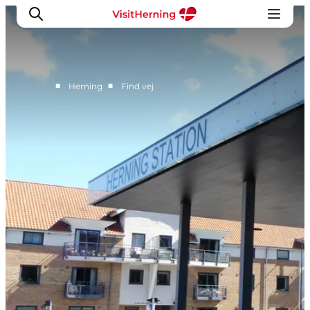
■
■
Herning
Find vej
Det sker
Spis, drik og shop
Kunstlandet
Se og oplev
Find vej
Sov godt
Book overnatning