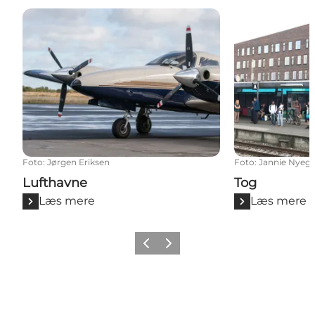
Lufthavne
Tog
Foto
:
Jørgen Eriksen
Foto
:
Jannie Nyeg
Lufthavne
Tog
Læs mere
Læs mere
Forrige billede
Næste billede