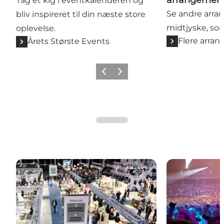
arrangemen
Tag et kig i eventkalenderen og
Se andre arra
bliv inspireret til din næste store
midtjyske, so
oplevelse.
Flere arra
Årets Største Events
Forrige billede
Næste billede
Fagmesser
Koncerter