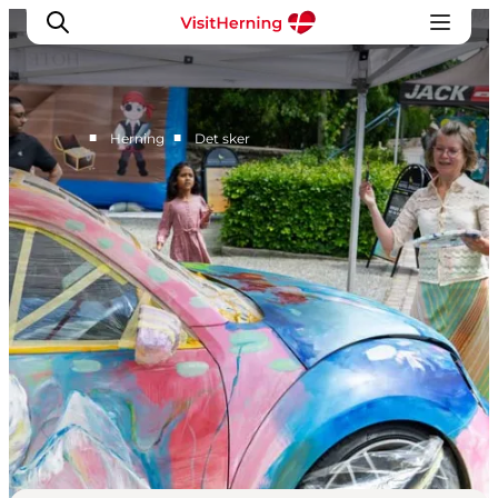
■
■
Herning
Det sker
Det sker
Spis, drik og shop
Kunstlandet
Se og oplev
Find vej
Sov godt
Book overnatning