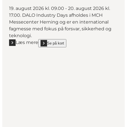
19. august 2026 kl. 09.00 - 20. august 2026 kl.
17.00. DALO Industry Days afholdes i MCH
Messecenter Herning og er en international
fagmesse med fokus på forsvar, sikkerhed og
teknologi.
Læs mere
Se på kort
Læs mere "DALO Industry Days"
show DALO Industry Days on_map