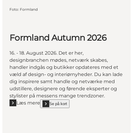
Foto
:
Formland
Formland Autumn 2026
16. - 18. August 2026. Det er her,
designbranchen mødes, netværk skabes,
handler indgås og butikker opdateres med et
væld af design- og interiørnyheder. Du kan lade
dig inspirere samt handle og netværke med
udstillere, designere og førende eksperter og
stylister på messens mange trendzoner.
Læs mere
Se på kort
Læs mere "Formland Autumn 2026"
show Formland Autumn 2026 on_map