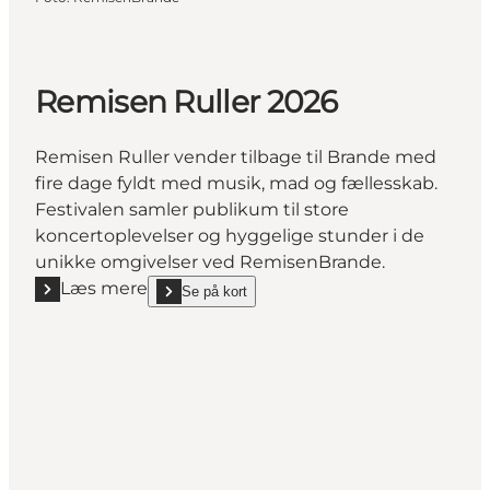
Remisen Ruller 2026
Remisen Ruller vender tilbage til Brande med
fire dage fyldt med musik, mad og fællesskab.
Festivalen samler publikum til store
koncertoplevelser og hyggelige stunder i de
unikke omgivelser ved RemisenBrande.
Læs mere
Se på kort
Læs mere "Remisen Ruller 2026"
show Remisen Ruller 2026 on_map