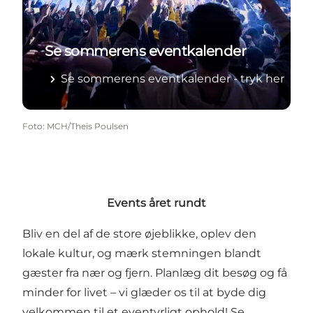
Se sommerens eventkalender
Se sommerens eventkalender - tryk her
Foto
:
MCH/Theis Poulsen
Events året rundt
Bliv en del af de store øjeblikke, oplev den
lokale kultur, og mærk stemningen blandt
gæster fra nær og fjern. Planlæg dit besøg og få
minder for livet – vi glæder os til at byde dig
velkommen til et eventyrligt ophold!
Se