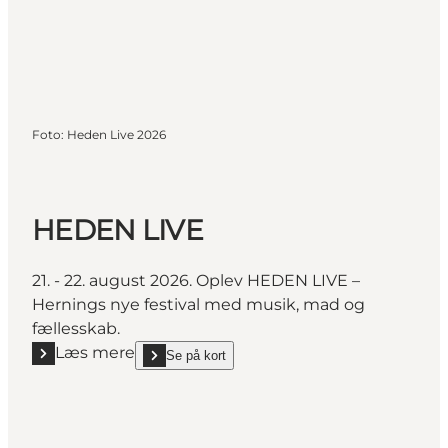
Foto
:
Heden Live 2026
HEDEN LIVE
21. - 22. august 2026. Oplev HEDEN LIVE –
Hernings nye festival med musik, mad og
fællesskab.
Læs mere
Se på kort
Læs mere "HEDEN LIVE"
show HEDEN LIVE on_map