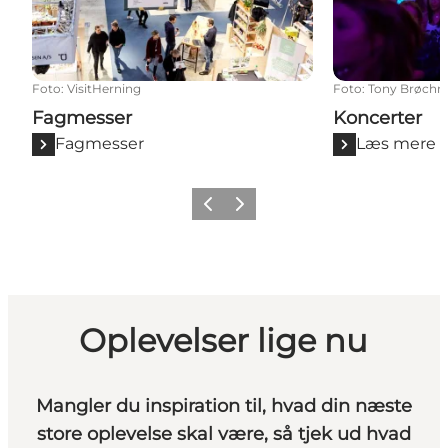
Foto
:
VisitHerning
Foto
:
Tony Brøchn
Fagmesser
Koncerter
Fagmesser
Læs mere
Forrige billede
Næste billede
Oplevelser lige nu
Mangler du inspiration til, hvad din næste
store oplevelse skal være, så tjek ud hvad