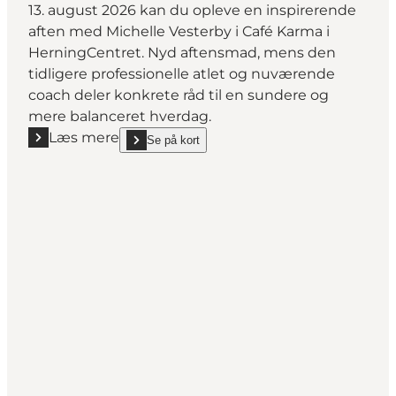
13. august 2026 kan du opleve en inspirerende
aften med Michelle Vesterby i Café Karma i
HerningCentret. Nyd aftensmad, mens den
tidligere professionelle atlet og nuværende
coach deler konkrete råd til en sundere og
mere balanceret hverdag.
Læs mere
Se på kort
Læs mere "Middag med Michelle Vesterby - Inspirati
show Middag med Michelle Vesterby - Inspiration ti