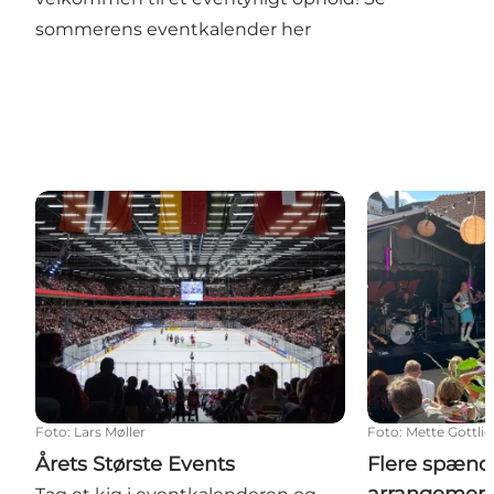
sommerens eventkalender her
Årets Største Events
Flere spænde
Foto
:
Lars Møller
Foto
:
Mette Gottli
Årets Største Events
Flere spæn