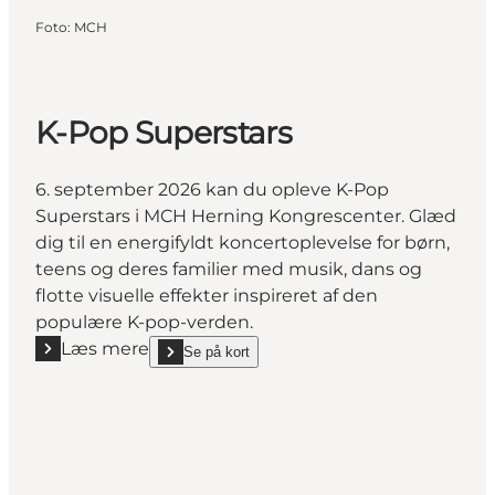
Foto
:
MCH
K-Pop Superstars
6. september 2026 kan du opleve K-Pop
Superstars i MCH Herning Kongrescenter. Glæd
dig til en energifyldt koncertoplevelse for børn,
teens og deres familier med musik, dans og
flotte visuelle effekter inspireret af den
populære K-pop-verden.
Læs mere
Se på kort
Læs mere "K-Pop Superstars"
show K-Pop Superstars on_map