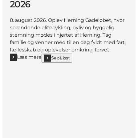
2026
8. august 2026. Oplev Herning Gadeløbet, hvor
spændende elitecykling, byliv og hyggelig
stemning mødes i hjertet af Herning. Tag
familie og venner med til en dag fyldt med fart,
fællesskab og oplevelser omkring Torvet.
Læs mere
Se på kort
Læs mere "Herning City Gadeløbet 2026"
show Herning City Gadeløbet 2026 on_map