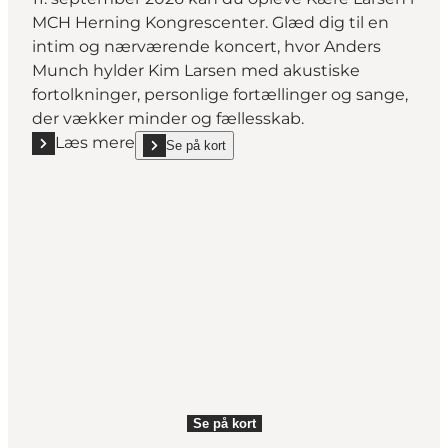
MCH Herning Kongrescenter. Glæd dig til en
intim og nærværende koncert, hvor Anders
Munch hylder Kim Larsen med akustiske
fortolkninger, personlige fortællinger og sange,
der vækker minder og fællesskab.
Læs mere
Se på kort
Læs mere "Kære Larsen"
show Kære Larsen on_map
Se på kort