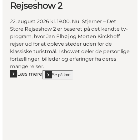
Rejseshow 2
22. august 2026 kl. 19.00. Nul Stjerner – Det
Store Rejseshow 2 er baseret på det kendte tv-
program, hvor Jan Elhøj og Morten Kirckhoff
rejser ud for at opleve steder uden for de
klassiske turistmål. I showet deler de personlige
fortællinger, billeder og erfaringer fra deres
mange rejser.
Læs mere
Se på kort
Læs mere "Nul Stjerner – Det Store Rejseshow 2"
show Nul Stjerner – Det Store Rejseshow 2 on_map