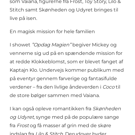
som Vaiana, figurerne fra Frost, Toy Story, Lilo &
Stitch samt Skønheden og Udyret bringes til
live på isen.
En magisk mission for hele familien
I showet
”Opdag Magien”
begiver Mickey og
vennerne sig ud på en spændende mission for
at redde Klokkeblomst, som er blevet fanget af
Kaptajn Klo. Undervejs kommer publikum med
på eventyr gennem farverige og fantasifulde
verdener – fra den livlige åndeverden i
Coco
til
de store bølger sammen med Vaiana.
I kan også opleve romantikken fra
Skønheden
og Udyret
, synge med på de populære sange
fra
Frost
og få masser af grin med de skøre
indslag fra
Lilo & Stitch
. Derudover byder