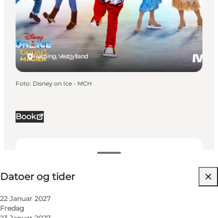
Herning, Vestjylland
Foto
:
Disney on Ice - MCH
Book
Datoer og tider
Datoer og tider
Besøg hjemmeside
Børn, Venner, Min partner, Mig selv, Min
22 Januar 2027
virksomhed
Fredag
23 Januar 2027