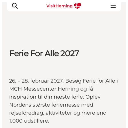
Det sker
Ferie For Alle 2027
Spis, drik og shop
Kunstlandet
Se og oplev
Find vej
26. – 28. februar 2027. Besøg Ferie for Alle i
Sov godt
MCH Messecenter Herning og få
Book overnatning
inspiration til din næste ferie. Oplev
Nordens største feriemesse med
rejseforedrag, aktiviteter og mere end
1.000 udstillere.