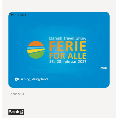
Det sker
Herning, Vestjylland
Foto
:
MCH
Book