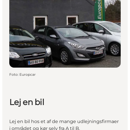
Foto
:
Europcar
Lej en bil
Lej en bil hos et af de mange udlejningsfirmaer
i området og kør selv fra A til B.