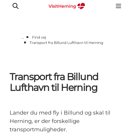
■
…
Find vej
■
Transport fra Billund Lufthavn til Herning
Det sker
Spis, drik og shop
Kunstlandet
Transport fra Billund
Se og oplev
Find vej
Lufthavn til Herning
Sov godt
Book overnatning
Lander du med fly i Billund og skal til
Herning, er der forskellige
transportmuligheder.