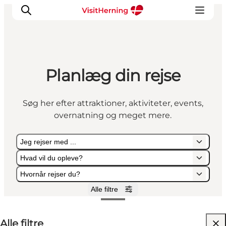
Planlæg din rejse
Det sker
Spis, drik og shop
Søg her efter attraktioner, aktiviteter, events,
Kunstlandet
overnatning og meget mere.
Se og oplev
Find vej
Jeg rejser med ...
Sov godt
Hvad vil du opleve?
Book overnatning
Hvornår rejser du?
Alle filtre
Jeg rejser med ...
Hvad vil du opleve?
Hvornår rejser du?
Alle filtre