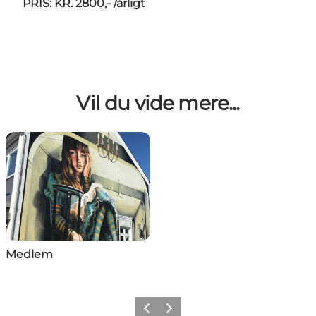
PRIS: KR. 2800,- /årligt
Vil du vide mere...
Medlem
Forrige billede
Næste billede