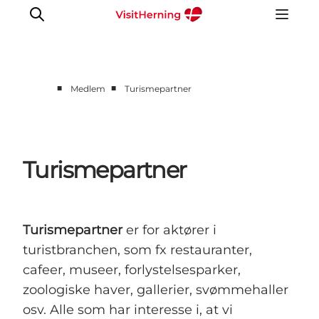
■
■
Medlem
Turismepartner
Medlem
Eventinfo
Turisme og marked
Turismepartner
Udviklingsprojekter
Værktøjskasse
Om VisitHerning
Turismepartner
er for aktører i
turistbranchen, som fx restauranter,
cafeer, museer, forlystelsesparker,
zoologiske haver, gallerier, svømmehaller
osv. Alle som har interesse i, at vi