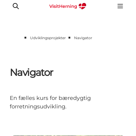
■
■
Udviklingsprojekter
Navigator
Medlem
Eventinfo
Turisme og marked
Navigator
Udviklingsprojekter
Værktøjskasse
Om VisitHerning
En fælles kurs for bæredygtig
forretningsudvikling.