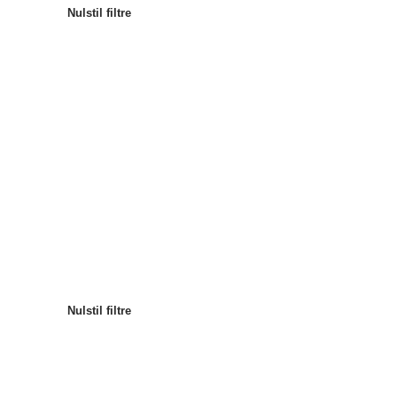
Nulstil filtre
Mest populære
Sortér
:
Nulstil filtre
Nulstil filtre
Nulstil filtre