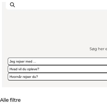
Det sker
Spis, drik og shop
Søg her e
Kunstlandet
Se og oplev
Jeg rejser med ...
Find vej
Hvad vil du opleve?
Sov godt
Hvornår rejser du?
Book overnatning
Jeg rejser med ...
Hvad vil du opleve?
Hvornår rejser du?
Alle filtre