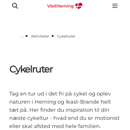
■
■
…
Aktiviteter
Cykelruter
Det sker
Spis, drik og shop
Kunstlandet
Cykelruter
Se og oplev
Find vej
Sov godt
Tag en tur ud i det fri på cykel og oplev
Book overnatning
naturen i Herning og Ikast-Brande helt
tæt på. Her finder du inspiration til din
næste cykeltur - hvad end du er motionist
eller skal afsted med hele familien.