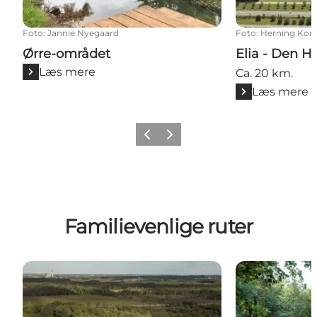
Foto
:
Jannie Nyegaard
Foto
:
Herning Ko
Ørre-området
Elia - Den H
Læs mere
Ca. 20 km.
Læs mere
Forrige billede
Næste billede
Familievenlige ruter
Knudmosen - Rind Kirke - Skærbæk
Hjertestien, B