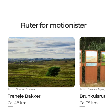
Ruter for motionister
Trehøje Bakker
Brunkulsrute
Foto
:
Stefan Steinn
Foto
:
Jannie Nyeg
Trehøje Bakker
Brunkulsrut
Ca. 48 km.
Ca. 35 km.