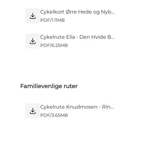
Cykelkort Ørre Hede og Nybro.pdf
PDF
/
1.11MB
Cykelrute Elia - Den Hvide By - Hi-park.pdf
PDF
/
6.25MB
Familievenlige ruter
Cykelrute Knudmosen - Rind Kirke - Skærbæk.pdf
PDF
/
3.65MB