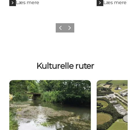
Læs mere
Læs mere
Forrige billede
Næste billede
Kulturelle ruter
Ørre-området
Elia - Den Hvi