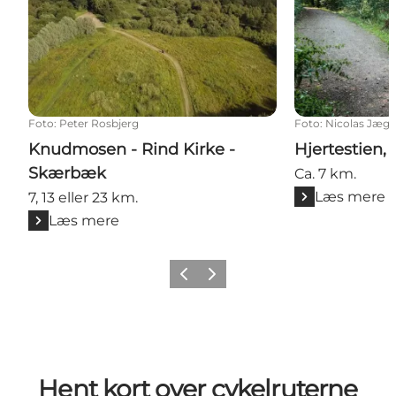
Foto
:
Peter Rosbjerg
Foto
:
Nicolas Jæg
Knudmosen - Rind Kirke -
Hjertestien,
Skærbæk
Ca. 7 km.
Læs mere
7, 13 eller 23 km.
Læs mere
Forrige billede
Næste billede
Hent kort over cykelruterne