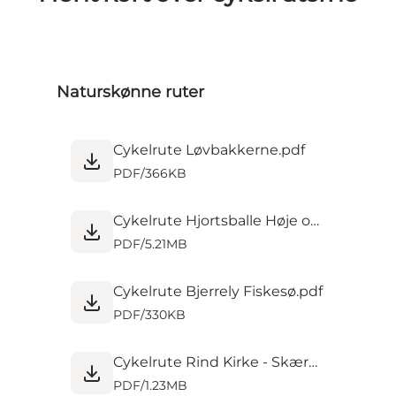
Naturskønne ruter
Cykelrute Løvbakkerne.pdf
PDF
/
366KB
Cykelrute Hjortsballe Høje og Momhøje.pdf
PDF
/
5.21MB
Cykelrute Bjerrely Fiskesø.pdf
PDF
/
330KB
Cykelrute Rind Kirke - Skærbæk Sø - Holtbjerg Sø - Sdr Anlæg.pdf
PDF
/
1.23MB