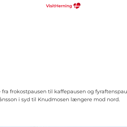
e fra frokostpausen til kaffepausen og fyraftenspa
Månsson i syd til Knudmosen længere mod nord.