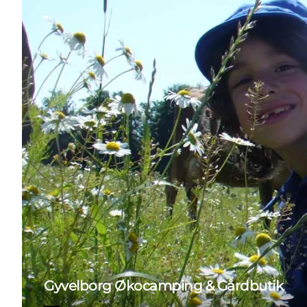
Gyvelborg Økocamping & Gårdbutik