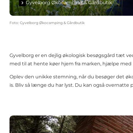
Gyvelborg Økocamping & Gårdbutik
Foto
:
Gyvelborg Økocamping & Gårdbutik
Gyvelborg er en dejlig økologisk besøgsgård tæt ved
med til at hente køer hjem fra marken, hjælpe med 
Oplev den unikke stemning, når du besøger det økol
is. Bliv så længe du har lyst. Du kan også overnatte p
Deep Forest Art Land