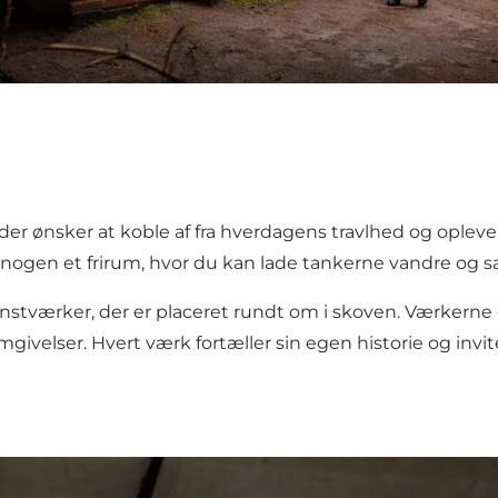
 der ønsker at koble af fra hverdagens travlhed og oplev
snogen et frirum, hvor du kan lade tankerne vandre og 
tværker, der er placeret rundt om i skoven. Værkerne e
velser. Hvert værk fortæller sin egen historie og inviter