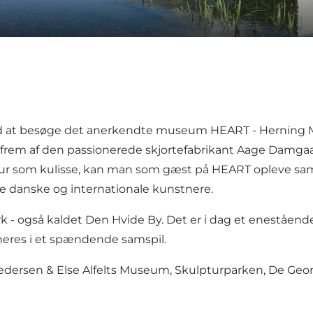
 med at besøge det anerkendte museum
HEART - Herning 
frem af den passionerede skjortefabrikant Aage Damgaar
tur som kulisse, kan man som gæst på HEART opleve sam
ste danske og internationale kunstnere.
rk
- også kaldet
Den Hvide By
. Det er i dag et eneståend
neres i et spændende samspil.
edersen & Else Alfelts Museum
,
Skulpturparken
,
De Geom