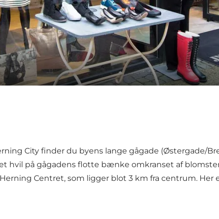
rning City
finder du byens lange gågade (Østergade/Bred
et hvil på gågadens flotte bænke omkranset af blomster 
Herning Centret
, som ligger blot 3 km fra centrum. Her e