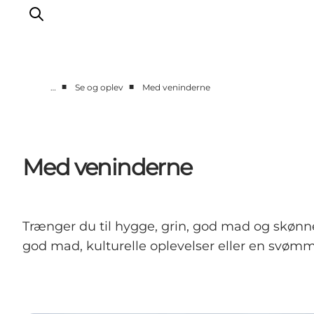
■
■
…
Se og oplev
Med veninderne
Det sker
Spis, drik og shop
Kunstlandet
Med veninderne
Se og oplev
Find vej
Sov godt
Trænger du til hygge, grin, god mad og skønne
Book overnatning
god mad, kulturelle oplevelser eller en svømm