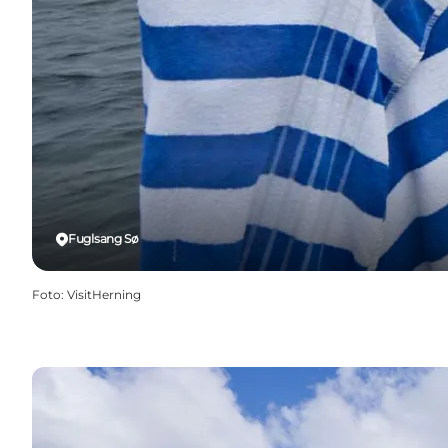
Fuglsang Sø
Foto
:
VisitHerning