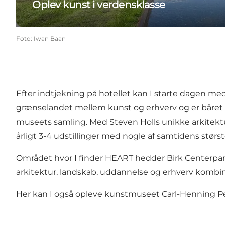
Oplev kunst i verdensklasse
Foto
:
Iwan Baan
Efter indtjekning på hotellet kan I starte dagen
grænselandet mellem kunst og erhverv og er båret 
museets samling. Med Steven Holls unikke arkitek
årligt 3-4 udstillinger med nogle af samtidens stør
Området hvor I finder HEART hedder
Birk Centerpa
arkitektur, landskab, uddannelse og erhverv kombi
Her kan I også opleve kunstmuseet
Carl-Henning P