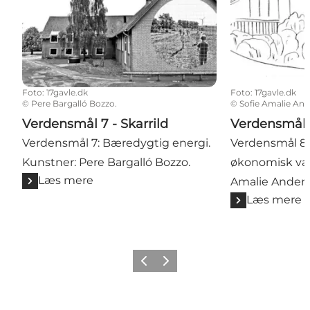
Foto
:
17gavle.dk
Foto
:
17gavle.dk
©
Pere Bargalló Bozzo.
©
Sofie Amalie An
Verdensmål 7 - Skarrild
Verdensmål 8
Verdensmål 7: Bæredygtig energi.
Verdensmål 8:
Kunstner: Pere Bargalló Bozzo.
økonomisk væk
Læs mere
Amalie Anders
Læs mere
Forrige billede
Næste billede