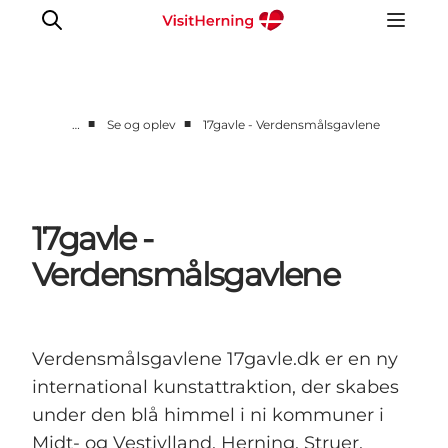
■
■
…
Se og oplev
17gavle - Verdensmålsgavlene
Det sker
Spis, drik og shop
Kunstlandet
17gavle -
Se og oplev
Verdensmålsgavlene
Find vej
Sov godt
Book overnatning
Verdensmålsgavlene 17gavle.dk er en ny
international kunstattraktion, der skabes
under den blå himmel i ni kommuner i
Midt- og Vestjylland. Herning, Struer,