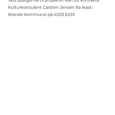
Ved spørgsmål til projektet kan du kontakte
kulturkonsulent Carsten Jensen fra Ikast-
Brande Kommune på 4023 6223.
Share your wonders