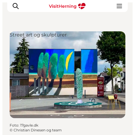
Street art og skulpturer
Det sker
Spis, drik og shop
Kunstlandet
Se og oplev
Find vej
Sov godt
Book overnatning
Foto
:
17gavle.dk
©
Christian Dinesen og team