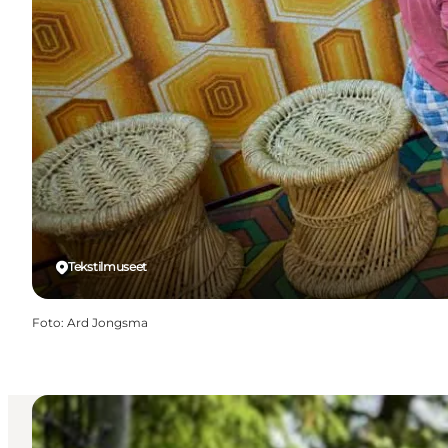
Tekstilmuseet
Foto
:
Ard Jongsma