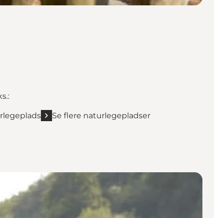
s.:
rlegeplads
Se flere naturlegepladser