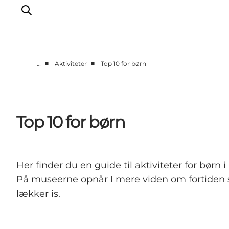
■
■
…
Aktiviteter
Top 10 for børn
Det sker
Spis, drik og shop
Kunstlandet
Top 10 for børn
Se og oplev
Find vej
Sov godt
Her finder du en guide til aktiviteter for børn
Book overnatning
På museerne opnår I mere viden om fortiden s
lækker is.