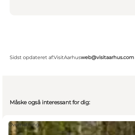
Sidst opdateret af:
VisitAarhus
web@visitaarhus.com
Måske også interessant for dig:
Overnatning