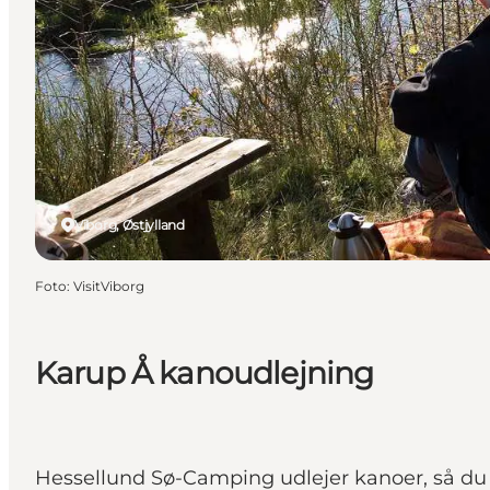
Viborg, Østjylland
Foto
:
VisitViborg
Karup Å kanoudlejning
Hessellund Sø-Camping udlejer kanoer, så du 