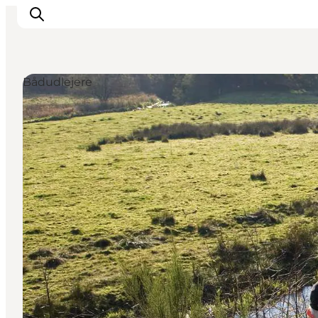
Bådudlejere
Det sker
Spis, drik og shop
Kunstlandet
Se og oplev
Find vej
Sov godt
Book overnatning