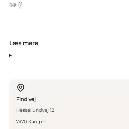
TripAdvisor
Facebook
Læs mere
Find vej
Hessellundvej 12
7470 Karup J