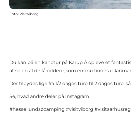
Foto
:
VisitViborg
Du kan på en kanotur på Karup Å opleve et fantastis
at se en af de få oddere, som endnu findes i Danmar
Der tilbydes lige fra 1/2 dages ture til 2 dages ture, s
Se, hvad andre deler på Instagram
#hessellundsøcamping
#visitviborg
#visitaarhusreg