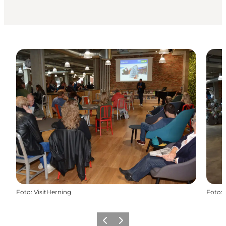
Foto
:
VisitHerning
Foto
:
Forrige billede
Næste billede