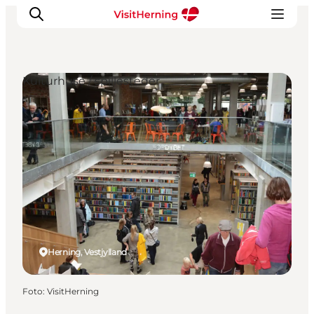
Kulturhuse / spillesteder
Det sker
Spis, drik og shop
Kunstlandet
Se og oplev
Find vej
Sov godt
Book overnatning
Herning, Vestjylland
Foto
:
VisitHerning