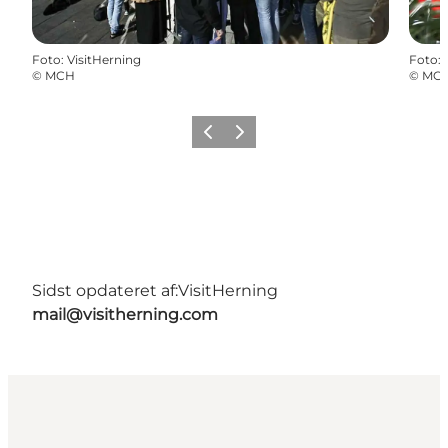
Foto
:
VisitHerning
Foto
:
©
MCH
©
MC
Forrige billede
Næste billede
Sidst opdateret af:
VisitHerning
mail@visitherning.com