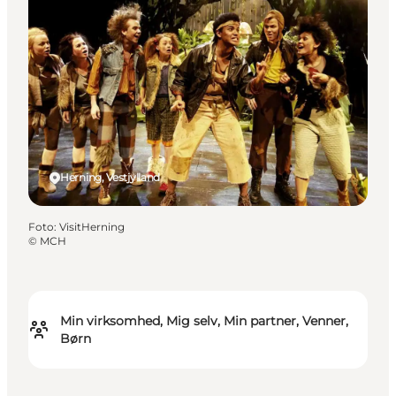
Herning, Vestjylland
Foto
:
VisitHerning
©
MCH
Min virksomhed, Mig selv, Min partner, Venner,
Børn