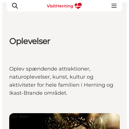
Oplevelser
Det sker
Spis, drik og shop
Kunstlandet
Oplev spændende attraktioner,
Se og oplev
naturoplevelser, kunst, kultur og
Find vej
aktiviteter for hele familien i Herning og
Sov godt
Ikast-Brande området.
Book overnatning
Det sker