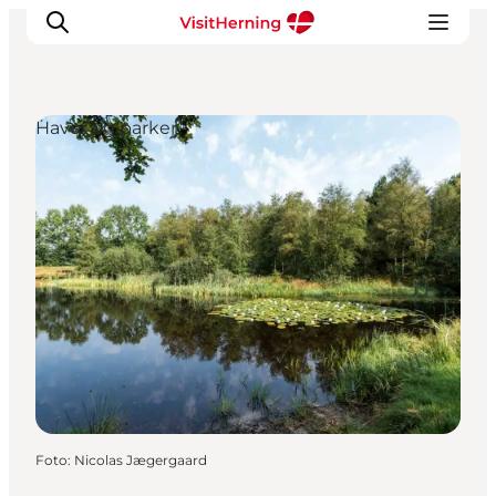
Haver og parker
Det sker
Spis, drik og shop
Kunstlandet
Se og oplev
Find vej
Sov godt
Book overnatning
Foto
:
Nicolas Jægergaard