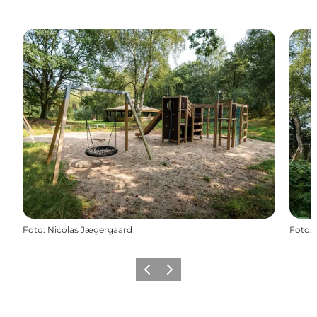
Foto
:
Nicolas Jægergaard
Foto
:
Forrige billede
Næste billede