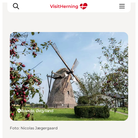
Museer
Det sker
Spis, drik og shop
Kunstlandet
Se og oplev
Find vej
Sov godt
Book overnatning
Brande, Østjylland
Foto
:
Nicolas Jægergaard