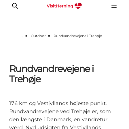
■
■
…
Outdoor
Rundvandrevejene i Trehøje
Det sker
Spis, drik og shop
Kunstlandet
Rundvandrevejene i
Se og oplev
Trehøje
Find vej
Sov godt
Book overnatning
176 km og Vestjyllands højeste punkt.
Rundvandrevejene ved Trehøje er, som
den længste i Danmark, en vandretur
værd. Nyd udsigten fra Vestjyllands