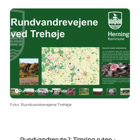
Rundvandrevejene Trehøje
Foto
:
Rundvandrevejene Trehøje
Rundvandrerute 1: Timring ruten -