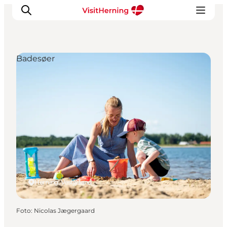
Badesøer
Det sker
Spis, drik og shop
Kunstlandet
Se og oplev
Find vej
Sov godt
Book overnatning
Herning, Vestjylland
Foto
:
Nicolas Jægergaard