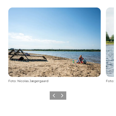
Foto
:
Nicolas Jægergaard
Foto
:
Forrige billede
Næste billede