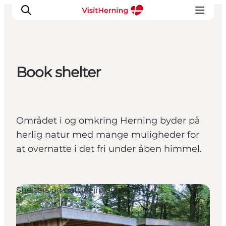
Book shelter
Det sker
Spis, drik og shop
Kunstlandet
Området i og omkring Herning byder på
Se og oplev
herlig natur med mange muligheder for
Find vej
at overnatte i det fri under åben himmel.
Sov godt
Book overnatning
Shelters og naturlejrpladser