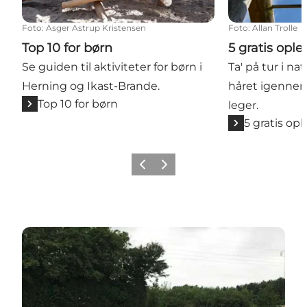
Foto
:
Asger Astrup Kristensen
Foto
:
Allan Trolle
Top 10 for børn
5 gratis ople
Se guiden til aktiviteter for børn i
Ta' på tur i na
Herning og Ikast-Brande.
håret igenne
Top 10 for børn
leger.
5 gratis opl
Forrige billede
Næste billede
Mørupstenen