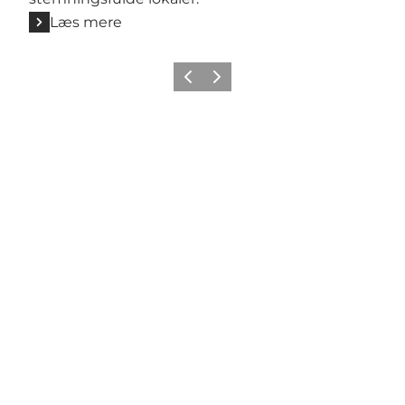
Læs mere
Forrige billede
Næste billede
Share your wonders