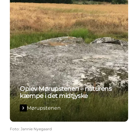
Oplev Mørupstenen – naturens
kæmpe i det midtjyske
Mørupstenen
Foto
:
Jannie Nyegaard