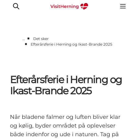
■
…
Det sker
■
Efterårsferie i Herning og Ikast-Brande 2025
Det sker
Spis, drik og shop
Kunstlandet
Efterårsferie i Herning og
Se og oplev
Find vej
Ikast-Brande 2025
Sov godt
Book overnatning
Når bladene falmer og luften bliver klar
og kølig, byder området på oplevelser
både indenfor og ude i naturen. Tag på