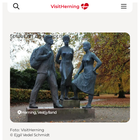
Street art og skulpturer
Det sker
Spis, drik og shop
Kunstlandet
Se og oplev
Find vej
Sov godt
Book overnatning
Herning, Vestjylland
Foto
:
VisitHerning
©
Ejgil Vedel Schmidt