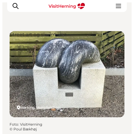
Street art og skulpturer
Det sker
Spis, drik og shop
Kunstlandet
Se og oplev
Find vej
Sov godt
Book overnatning
Herning, Vestjylland
Foto
:
VisitHerning
©
Poul Bækhøj