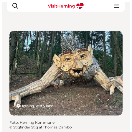
Street art og skulpturer
Det sker
Spis, drik og shop
Kunstlandet
Se og oplev
Find vej
Sov godt
Book overnatning
Herning, Vestjylland
Foto
:
Herning Kommune
©
Stigfinder Stig af Thomas Dambo