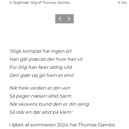
©
Stigfinder Stig af Thomas Dambo
©
Stig
Forrige billede
Næste billede
'Stigs kompas har ingen pil
Han går præcist der hvor han vil
For Stig han farer aldrig vild
Den gale vej gir ham et smil
Når hele verden er din ven
Så peger næsen altid hjem
Når skovens bund den er din seng
Så står en dør altid på klem'
I løbet af sommeren 2024 har Thomas Dambo