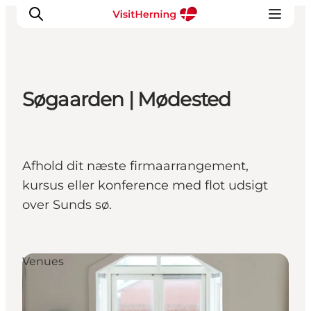
Søgaarden | Mødested
Det sker
Spis, drik og shop
Kunstlandet
Afhold dit næste firmaarrangement,
Se og oplev
kursus eller konference med flot udsigt
Find vej
over Sunds sø.
Sov godt
Book overnatning
Venues