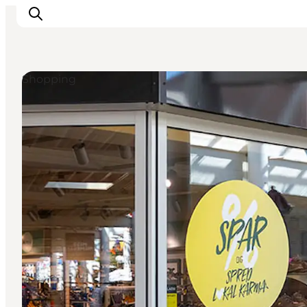
Shopping
Det sker
Spis, drik og shop
Kunstlandet
Se og oplev
Find vej
Sov godt
Book overnatning