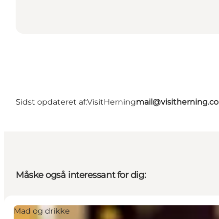
Sidst opdateret af:
VisitHerning
mail@visitherning.c
Måske også interessant for dig:
Mad og drikke