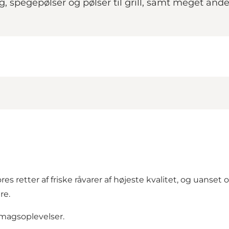
spegepølser og pølser til grill, samt meget andet 
vores retter af friske råvarer af højeste kvalitet, og uans
re.
smagsoplevelser.