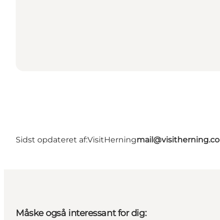
Sidst opdateret af:
VisitHerning
mail@visitherning.c
Måske også interessant for dig: