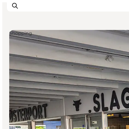
Shopping
Det sker
Spis, drik og shop
Kunstlandet
Se og oplev
Find vej
Sov godt
Book overnatning