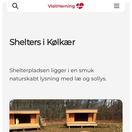
Shelters i Kølkær
Det sker
Spis, drik og shop
Kunstlandet
Shelterpladsen ligger i en smuk
Se og oplev
naturskabt lysning med læ og sollys.
Find vej
Sov godt
Book overnatning
Shelters og naturlejrpladser