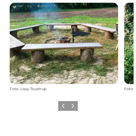
Foto
:
Lissy Toustrup
Foto
:
Forrige billede
Næste billede