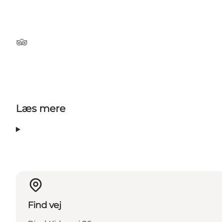
Tripadvisor
Læs mere
Find vej