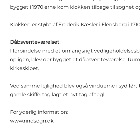
bygget i 1970’erne kom klokken tilbage til sognet
Klokken er støbt af Frederik Kæsler i Flensborg i 171
Dåbsventeværelset:
I forbindelse med et omfangsrigt vedligeholdelsesby
op igen, blev der bygget et dåbsventeværelse. Rumm
kirkeskibet.
Ved samme lejlighed blev også vinduerne i syd ført t
gamle skiffertag lagt et nyt tag af tegl.
For yderlig information:
www.rindsogn.dk