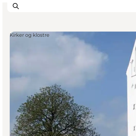
Kirker og klostre
Det sker
Spis, drik og shop
Kunstlandet
Se og oplev
Find vej
Sov godt
Book overnatning