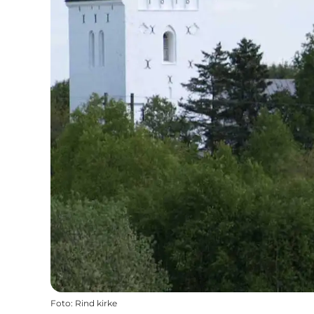
Foto
:
Rind kirke