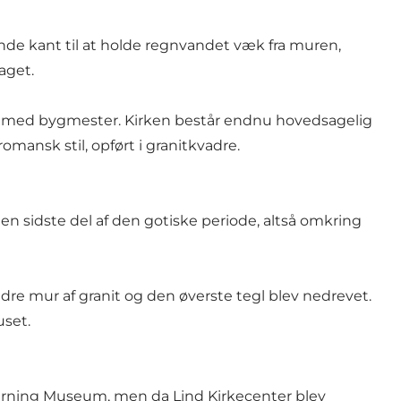
de kant til at holde regnvandet væk fra muren,
taget.
remmed bygmester. Kirken består endnu hovedsagelig
omansk stil, opført i granitkvadre.
en sidste del af den gotiske periode, altså omkring
re mur af granit og den øverste tegl blev nedrevet.
uset.
Herning Museum, men da Lind Kirkecenter blev