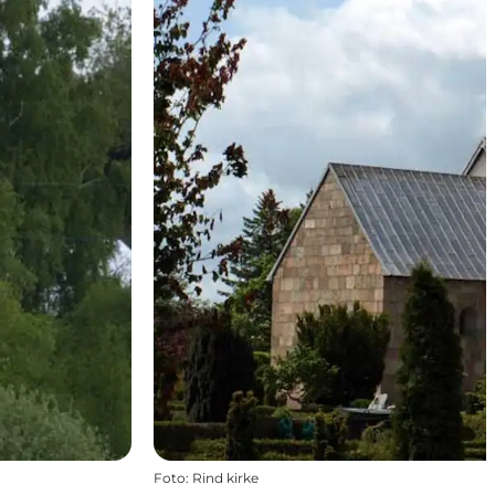
Foto
:
Rind kirke