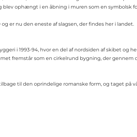
 og blev ophængt i en åbning i muren som en symbolsk f
0 og er nu den eneste af slagsen, der findes her i landet
ggeri i 1993-94, hvor en del af nordsiden af skibet og 
et fremstår som en cirkelrund bygning, der gennem den 
ilbage til den oprindelige romanske form, og taget på vå