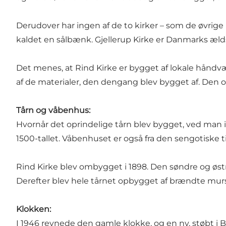
Derudover har ingen af de to kirker – som de øvrig
kaldet en sålbænk. Gjellerup Kirke er Danmarks ælds
Det menes, at Rind Kirke er bygget af lokale hånd
af de materialer, den dengang blev bygget af. Den op
Tårn og våbenhus:
Hvornår det oprindelige tårn blev bygget, ved man i
1500-tallet. Våbenhuset er også fra den sengotiske t
Rind Kirke blev ombygget i 1898. Den søndre og øst
Derefter blev hele tårnet opbygget af brændte murst
Klokken:
I 1946 revnede den gamle klokke, og en ny, støbt i