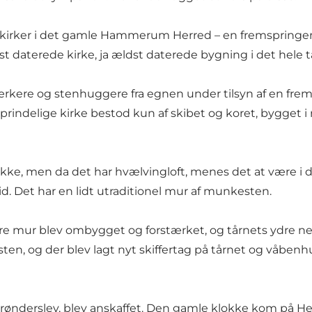
e kirker i det gamle Hammerum Herred – en fremspringen
t daterede kirke, ja ældst daterede bygning i det hele 
værkere og stenhuggere fra egnen under tilsyn af en f
rindelige kirke bestod kun af skibet og koret, bygget i r
kke, men da det har hvælvingloft, menes det at være i d
id. Det har en lidt utraditionel mur af munkesten.
re mur blev ombygget og forstærket, og tårnets ydre ned
en, og der blev lagt nyt skiffertag på tårnet og våbenh
 Brønderslev, blev anskaffet. Den gamle klokke kom på 