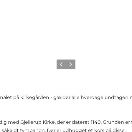
Forrige billede
Næste billede
sonalet på kirkegården - gælder alle hverdage undtagen
ig med Gjellerup Kirke, der er dateret 1140. Grunden er 
 såkaldt tympanon. Der er udhugget et kors på disse.