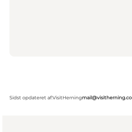
Sidst opdateret af:
VisitHerning
mail@visitherning.c