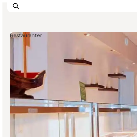
Restauranter
Det sker
Spis, drik og shop
Kunstlandet
Se og oplev
Find vej
Sov godt
Book overnatning