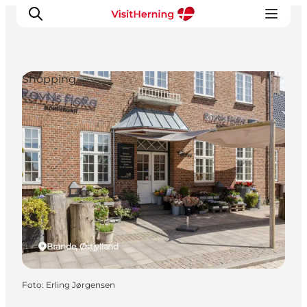
Shopping
Det sker
Spis, drik og shop
Kunstlandet
Se og oplev
Find vej
Sov godt
Book overnatning
Brande, Østjylland
Foto
:
Erling Jørgensen