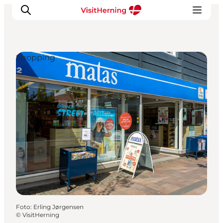
Shopping
Det sker
Spis, drik og shop
Kunstlandet
Se og oplev
Find vej
Sov godt
Book overnatning
Foto
:
Erling Jørgensen
©
VisitHerning