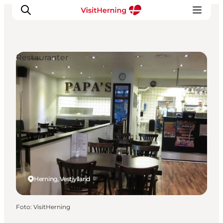
Restauranter
Det sker
Spis, drik og shop
Kunstlandet
Se og oplev
Find vej
Sov godt
Book overnatning
Herning, Vestjylland
Foto
:
VisitHerning