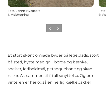
Foto
:
Jannie Nyegaard
Foto
:
©
VisitHerning
©
Visi
Forrige billede
Næste billede
Et stort skønt område byder på legeplads, stort
bålsted, hytte med grill, borde og bænke,
shelter, fodboldmål, petanquebane og skøn
natur. Alt sammen til fri afbenyttelse. Og om
vinteren er her også en herlig kælkebakke!