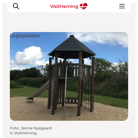
Legepladser
Det sker
Spis, drik og shop
Kunstlandet
Se og oplev
Find vej
Sov godt
Book overnatning
Foto
:
Jannie Nyegaard
©
VisitHerning