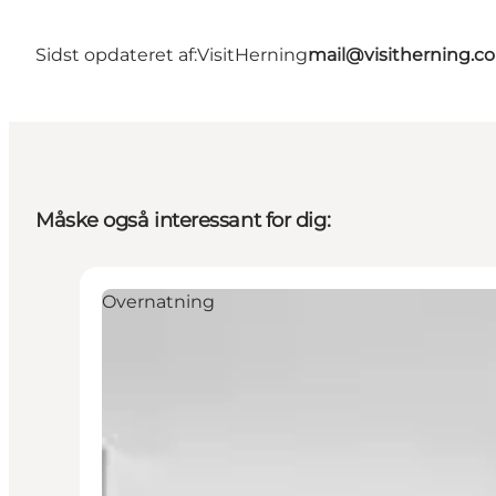
Sidst opdateret af:
VisitHerning
mail@visitherning.c
Måske også interessant for dig:
Overnatning