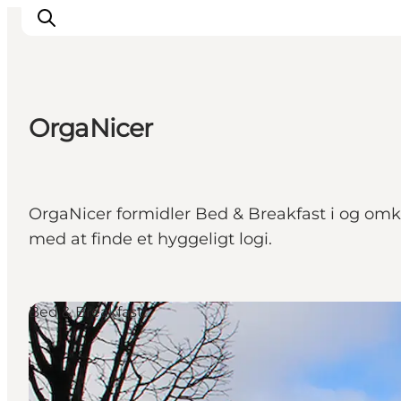
OrgaNicer
Det sker
Spis, drik og shop
Kunstlandet
OrgaNicer formidler Bed & Breakfast i og omkr
Se og oplev
med at finde et hyggeligt logi.
Find vej
Sov godt
Book overnatning
Bed & Breakfast