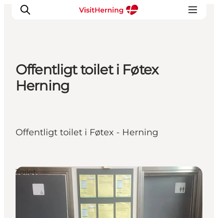
Offentligt toilet i Føtex
Det sker
Herning
Spis, drik og shop
Kunstlandet
Se og oplev
Offentligt toilet i Føtex - Herning
Find vej
Sov godt
Book overnatning
Toilet