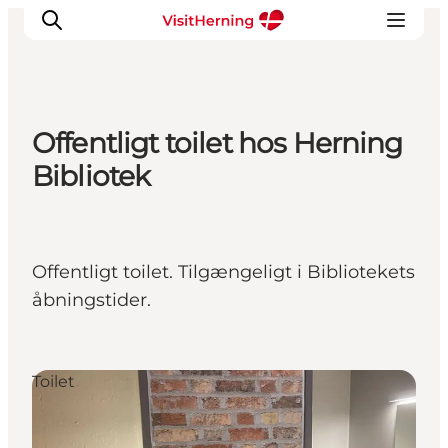
Offentligt toilet hos Herning
Det sker
Bibliotek
Spis, drik og shop
Kunstlandet
Se og oplev
Offentligt toilet. Tilgængeligt i Bibliotekets
Find vej
åbningstider.
Sov godt
Book overnatning
Toilet