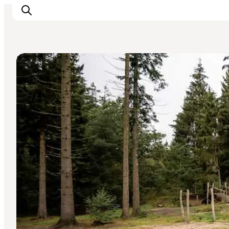
Legepladser
Det sker
Spis, drik og shop
Kunstlandet
Se og oplev
Find vej
Sov godt
Book overnatning