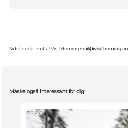
Sidst opdateret af:
VisitHerning
mail@visitherning.c
Måske også interessant for dig:
Attraktioner