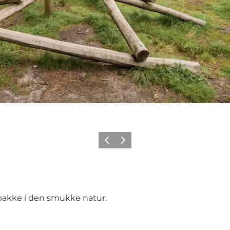
Forrige billede
Næste billede
akke i den smukke natur.