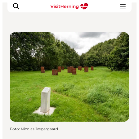
Haver og parker
Det sker
Spis, drik og shop
Kunstlandet
Se og oplev
Find vej
Sov godt
Book overnatning
Foto
:
Nicolas Jægergaard