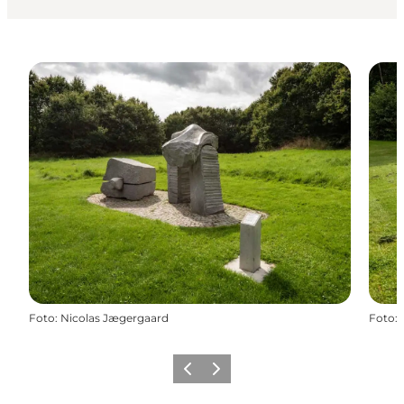
Foto
:
Nicolas Jægergaard
Foto
:
Forrige billede
Næste billede