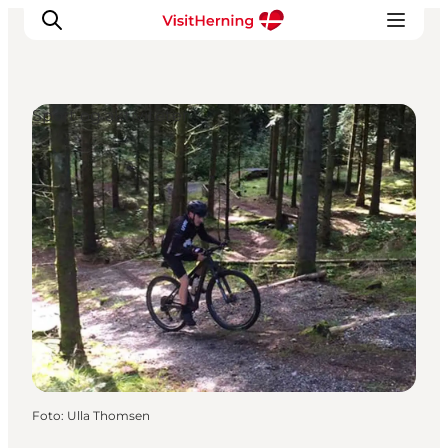
Sport og aktiviteter
Det sker
Spis, drik og shop
Kunstlandet
Se og oplev
Find vej
Sov godt
Book overnatning
Foto
:
Ulla Thomsen